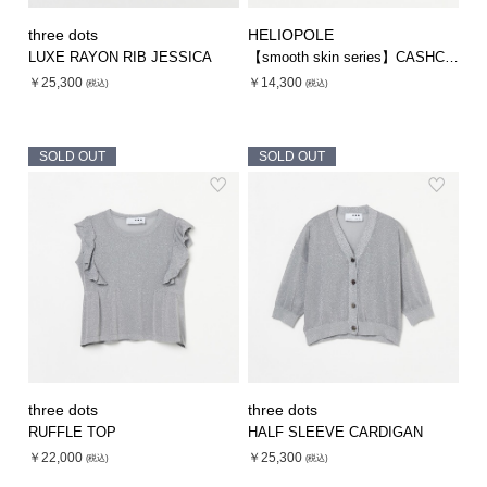
three dots
HELIOPOLE
LUXE RAYON RIB JESSICA
【smooth skin series】CASHCOTTON TURTLE
￥25,300
￥14,300
(税込)
(税込)
SOLD OUT
SOLD OUT
three dots
three dots
RUFFLE TOP
HALF SLEEVE CARDIGAN
￥22,000
￥25,300
(税込)
(税込)