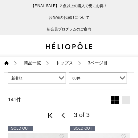
【FINAL SALE】２点以上の購入で更にお得！
戻る
戻る
戻る
戻る
戻る
戻る
戻る
戻る
戻る
戻る
戻る
戻る
戻る
戻る
戻る
戻る
戻る
戻る
戻る
戻る
戻る
お荷物のお届けについて
ログイン
ALL
ログイン
ALL
ジャケット・アウター
ALL
ALL（87）
ALL（586）
ALL（165）
ALL（86）
ALL（66）
ALL（59）
ALL（48）
ALL（116）
ALL（29）
ALL
ALL
ALL
ALL
ALL
ALL
新会員プログラムのご案内
新規会員登録
ジャケット・アウター
新規会員登録
ジャケット・アウター
トップス
ジャケット・アウター
コート（29）
Tシャツ・カットソー
パンツ（165）
スカート（86）
ワンピース（66）
サンダル（31）
トートバッグ（22）
傘（10）
ネックレス（9）
コート
Tシャツ・カットソ
サンダル
トートバッグ
傘
ネックレス
トップス
トップス
パンツ
トップス
ジャケット（32）
シャツ・ブラウス（1
パンプス（4）
ショルダーバッグ（
帽子（19）
ピアス・イヤリング
ジャケット
シャツ・ブラウス
パンプス
ショルダーバッグ
帽子
ピアス・イヤリング
商品一覧
トップス
3ページ目
パンツ
パンツ
スカート
パンツ
ブルゾン（21）
ニット（164）
ブーツ（6）
かごバッグ（1）
ヘアアクセサリー（
その他アクセサリー
ブルゾン
ニット
ブーツ
かごバッグ
ヘアアクセサリー
その他アクセサリー
新着順
60件
スカート
スカート
ワンピース
スカート
ダウンジャケット（
スウェット（9）
スニーカー（3）
その他バッグ（10）
スカーフ・ストール
ダウンジャケット
スウェット
スニーカー
その他バッグ
スカーフ・ストール
141件
（41）
ワンピース
ワンピース
シューズ
ワンピース
フーディ（6）
バレエシューズ（8）
フーディ
バレエシューズ
ベルト
3 of 3
ベルト（11）
SOLD OUT
SOLD OUT
バッグ
バッグ
バッグ
シューズ
ベスト・ジレ（28）
レザーシューズ（1）
ベスト・ジレ
レザーシューズ
グローブ
グローブ（6）