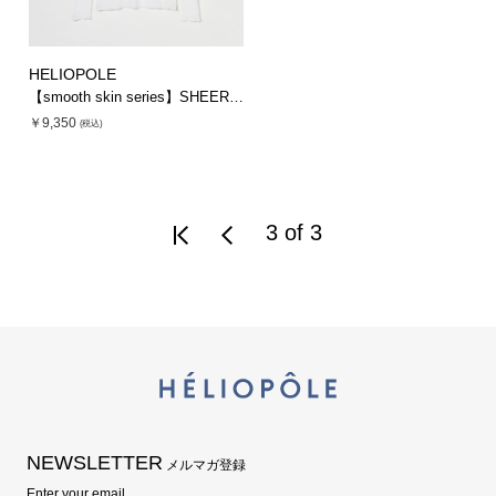
HELIOPOLE
【smooth skin series】SHEER RIB JERSEY CREW
￥9,350
(税込)
3 of 3
NEWSLETTER
メルマガ登録
Enter your email