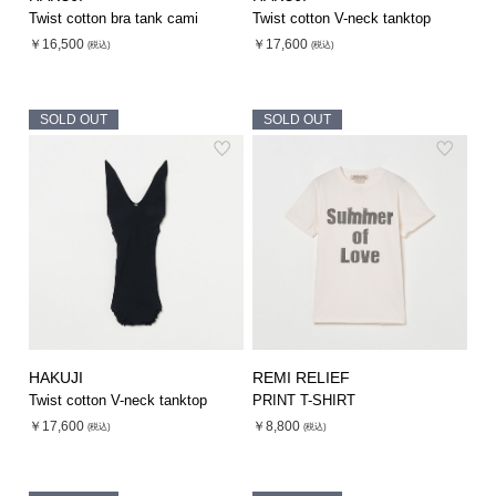
Twist cotton bra tank cami
Twist cotton V-neck tanktop
￥16,500
￥17,600
(税込)
(税込)
SOLD OUT
SOLD OUT
HAKUJI
REMI RELIEF
Twist cotton V-neck tanktop
PRINT T-SHIRT
￥17,600
￥8,800
(税込)
(税込)