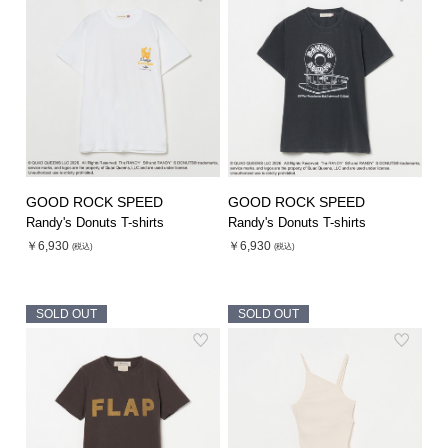
シューズ
シューズ
ファッション雑貨
バッグ
その他トップス（21
その他シューズ（2）
その他トップス
その他シューズ
ソックス・レッグウ
ソックス・レッグウェ
アクセサリー
アクセサリー
アクセサリー
ファッション雑貨
その他
その他（2）
ファッション雑貨
ファッション雑貨
アクセサリー
GOOD ROCK SPEED
GOOD ROCK SPEED
Randy's Donuts T-shirts
Randy's Donuts T-shirts
￥6,930
￥6,930
(税込)
(税込)
SOLD OUT
SOLD OUT